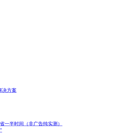
理解决方案
员直接省一半时间（非广告纯实测）
"