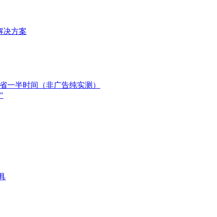
理解决方案
员直接省一半时间（非广告纯实测）
"
工具