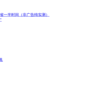
员直接省一半时间（非广告纯实测）
"
工具