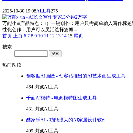
2025-10-30 19:08
AI工具
275
万能小in产品特点：1）一键创作：用户只需简单输入写作标
性化创作：用户可以灵活选择篇幅...
首页
上页
6
7
8
9
10
11
12
13
14
15
尾页
搜索
Search
热门阅读
创客贴AI画匠 - 创客贴推出的AI艺术画生成工具
464 浏览
AI工具
千面AI模特 - 电商模特图生成工具
431 浏览
AI工具
酷家乐AI - 功能强大的AI家居设计软件
409 浏览
AI工具