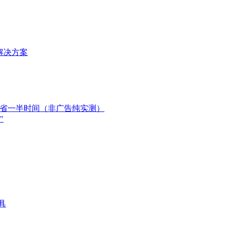
理解决方案
员直接省一半时间（非广告纯实测）
"
工具