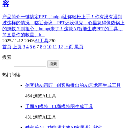
容
产品简介一键搞定PPT，huippt让你轻松上手！你有没有遇到
过这样的情况：临近会议，PPT还没做完，心里急得像热锅上
的蚂蚁？别担心，huippt来了！这款AI智能生成PPT的工具，
简直是你的救星。h...
2025-11-12 20:06
AI工具
230
首页
上页
3
4
5
6
7
8
9
10
11
12
下页
尾页
搜索
Search
热门阅读
创客贴AI画匠 - 创客贴推出的AI艺术画生成工具
464 浏览
AI工具
千面AI模特 - 电商模特图生成工具
431 浏览
AI工具
酷家乐AI - 功能强大的AI家居设计软件