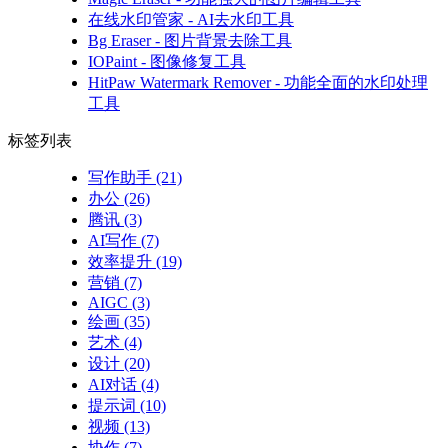
在线水印管家 - AI去水印工具
Bg Eraser - 图片背景去除工具
IOPaint - 图像修复工具
HitPaw Watermark Remover - 功能全面的水印处理
工具
标签列表
写作助手
(21)
办公
(26)
腾讯
(3)
AI写作
(7)
效率提升
(19)
营销
(7)
AIGC
(3)
绘画
(35)
艺术
(4)
设计
(20)
AI对话
(4)
提示词
(10)
视频
(13)
协作
(7)