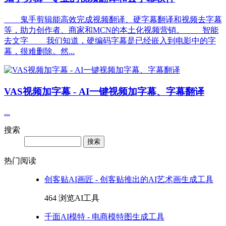
鬼手剪辑能高效完成视频翻译、硬字幕翻译和视频去字幕
等，助力创作者、商家和MCN的本土化视频营销。 智能
去文字 我们知道，硬编码字幕是已经嵌入到电影中的字
幕，很难删除。然...
VAS视频加字幕 - AI一键视频加字幕、字幕翻译
...
搜索
Search
热门阅读
创客贴AI画匠 - 创客贴推出的AI艺术画生成工具
464 浏览
AI工具
千面AI模特 - 电商模特图生成工具